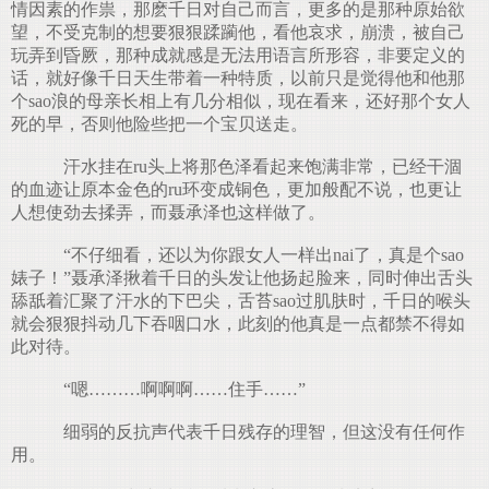
情因素的作祟，那麽千日对自己而言，更多的是那种原始欲
望，不受克制的想要狠狠蹂躏他，看他哀求，崩溃，被自己
玩弄到昏厥，那种成就感是无法用语言所形容，非要定义的
话，就好像千日天生带着一种特质，以前只是觉得他和他那
个sao浪的母亲长相上有几分相似，现在看来，还好那个女人
死的早，否则他险些把一个宝贝送走。
汗水挂在ru头上将那色泽看起来饱满非常，已经干涸
的血迹让原本金色的ru环变成铜色，更加般配不说，也更让
人想使劲去揉弄，而聂承泽也这样做了。
“不仔细看，还以为你跟女人一样出nai了，真是个sao
婊子！”聂承泽揪着千日的头发让他扬起脸来，同时伸出舌头
舔舐着汇聚了汗水的下巴尖，舌苔sao过肌肤时，千日的喉头
就会狠狠抖动几下吞咽口水，此刻的他真是一点都禁不得如
此对待。
“嗯………啊啊啊……住手……”
细弱的反抗声代表千日残存的理智，但这没有任何作
用。