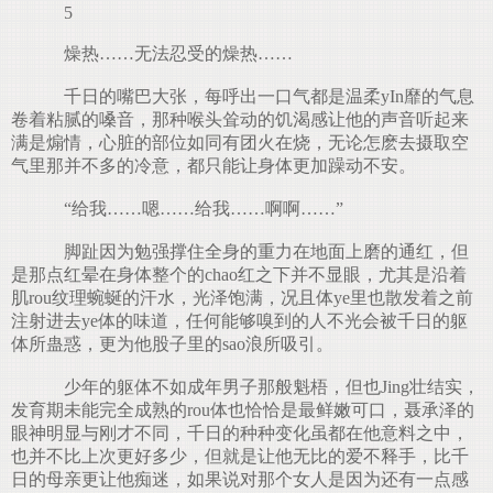
5
燥热……无法忍受的燥热……
千日的嘴巴大张，每呼出一口气都是温柔yIn靡的气息
卷着粘腻的嗓音，那种喉头耸动的饥渴感让他的声音听起来
满是煽情，心脏的部位如同有团火在烧，无论怎麽去摄取空
气里那并不多的冷意，都只能让身体更加躁动不安。
“给我……嗯……给我……啊啊……”
脚趾因为勉强撑住全身的重力在地面上磨的通红，但
是那点红晕在身体整个的chao红之下并不显眼，尤其是沿着
肌rou纹理蜿蜒的汗水，光泽饱满，况且体ye里也散发着之前
注射进去ye体的味道，任何能够嗅到的人不光会被千日的躯
体所蛊惑，更为他股子里的sao浪所吸引。
少年的躯体不如成年男子那般魁梧，但也Jing壮结实，
发育期未能完全成熟的rou体也恰恰是最鲜嫩可口，聂承泽的
眼神明显与刚才不同，千日的种种变化虽都在他意料之中，
也并不比上次更好多少，但就是让他无比的爱不释手，比千
日的母亲更让他痴迷，如果说对那个女人是因为还有一点感