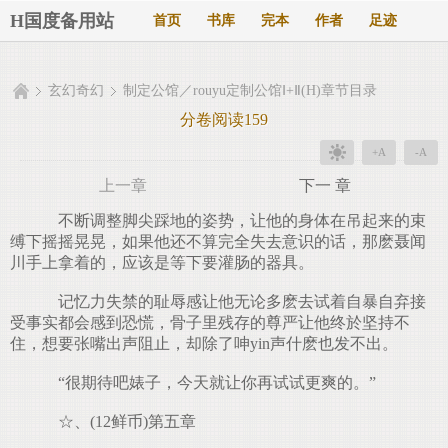
H国度备用站
首页
书库
完本
作者
足迹
玄幻奇幻
制定公馆／rouyu定制公馆Ⅰ+Ⅱ(H)章节目录
分卷阅读159
+A
-A
上一章
下一 章
不断调整脚尖踩地的姿势，让他的身体在吊起来的束
缚下摇摇晃晃，如果他还不算完全失去意识的话，那麽聂闻
川手上拿着的，应该是等下要灌肠的器具。
记忆力失禁的耻辱感让他无论多麽去试着自暴自弃接
受事实都会感到恐慌，骨子里残存的尊严让他终於坚持不
住，想要张嘴出声阻止，却除了呻yin声什麽也发不出。
“很期待吧婊子，今天就让你再试试更爽的。”
☆、(12鲜币)第五章