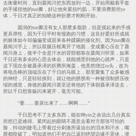
去衡量时间，直到聂闻川把东西放到一边，开始用戴着手套
的手揉捏他的tun瓣，好让他夹紧括约肌，不要浪费那些ye
体，千日才真正的知晓这种折磨才刚刚开始。
圆润的tun瓣没有女人那麽多脂肪，但是摸起来的手感
更具弹性，因为千日平时有慢跑的习惯，这良好爱好所成就
的躯体如今却偏偏变成迎来各种蹂躏的催化剂。因为tun瓣在
聂闻川手上，所以双腿压根离开了地面，变成重心压在了聂
闻川身上，後半个全是汗水的背部都靠在聂闻川怀里，如果
千日还有多余的心思去体会，就能感受到他的心跳声，只是
这下现在全被聂承泽的折腾所掩盖，他竟然绕过ru头，改为
将电击棒的顶端压在了千日的马眼上，那里聚集了众多敏感
的神经，只是轻轻挨到，就让他的膀胱有一种被强制挤压收
缩的感觉，身後的聂闻川甚至还将他的下体朝聂承泽送去，
所以千日想靠躲闪来避开，毫无可能。
“要……要尿出来了……啊啊……”
千日思考不了太多东西，能在呻yin之余说出几分真实
所想已是难得。紧闭起的眼睛不愿意去看对方那张可怕的
脸，抖动的睫毛上带着过分刺激所逼迫出的泪水和汗水，嘴
唇都咬破了，明知道他们不把自己逼到绝望边缘不罢休，潜