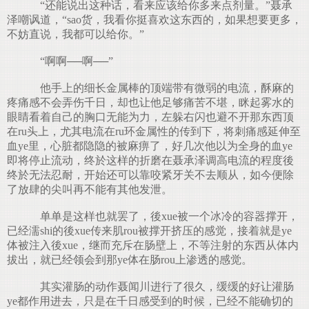
“还能说出这种话，看来应该给你多来点剂量。”聂承
泽嘲讽道，“sao货，我看你挺喜欢这东西的，如果想要更多，
不妨直说，我都可以给你。”
“啊啊──啊──”
他手上的细长金属棒的顶端带有微弱的电流，酥麻的
疼痛感不会弄伤千日，却也让他足够痛苦不堪，眯起雾水的
眼睛看着自己的胸口无能为力，左躲右闪也避不开那东西顶
在ru头上，尤其电流在ru环金属性的传到下，将刺痛感延伸至
血ye里，心脏都隐隐的被麻痹了，好几次他以为全身的血ye
即将停止流动，终於这样的折磨在聂承泽调高电流的程度後
终於无法忍耐，开始还可以靠咬紧牙关不去顺从，如今便除
了放肆的尖叫再不能有其他发泄。
单单是这样也就罢了，後xue被一个冰冷的容器撑开，
已经濡shi的後xue传来肌rou被撑开挤压的感觉，接着就是ye
体被注入後xue，继而充斥在肠壁上，不等注射的东西从体内
拔出，就已经领会到那ye体在肠rou上渗透的感觉。
其实灌肠的动作聂闻川进行了很久，缓缓的好让灌肠
ye都作用进去，只是在千日感受到的时候，已经不能确切的