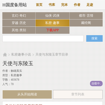
H国度备用站
首页
书库
完本
作者
足迹
玄幻·奇幻
仙侠·武侠
都市·言情
穿越·历史
私密·趣事
藏经阁
其他·类别
下载APP
私密趣事小说
天使与东陵玉章节目录
天使与东陵玉
作者：
触碰真实
类型：私密趣事
字数：403678
连载中..
人气：70
从头开始阅读
章节列表