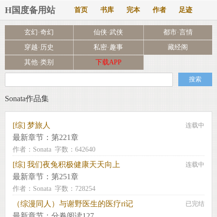
H国度备用站
首页
书库
完本
作者
足迹
玄幻·奇幻
仙侠·武侠
都市·言情
穿越·历史
私密·趣事
藏经阁
其他·类别
下载APP
Sonata作品集
[综] 梦旅人
连载中
最新章节：
第221章
作者：Sonata
字数：642640
[综] 我们夜兔积极健康天天向上
连载中
最新章节：
第251章
作者：Sonata
字数：728254
（综漫同人）与谢野医生的医疗ri记
已完结
最新章节：
分卷阅读127