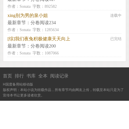
作者：Sonata
字数：892582
xing别为男的泉小姐
连载中
最新章节：
分卷阅读234
作者：Sonata
字数：1285634
[综]我们夜兔积极健康天天向上
已完结
最新章节：
分卷阅读200
作者：Sonata
字数：1087066
首页
排行
书库
全本
阅读记录
H国度备用站移动版
版权声明：本站小说为转载作品，所有章节均由网友上传，转载至本站只是为了
宣传本书让更多读者欣赏。