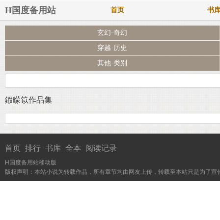
H国度备用站
首页
书
玄幻·奇幻
穿越·历史
其他·类别
鍜曚笖作品集
首页
排行
书库
全本
阅读记录
H国度备用站移动版
版权声明：本站小说为转载作品，所有章节均由网友上传，转载至本站只是为了宣