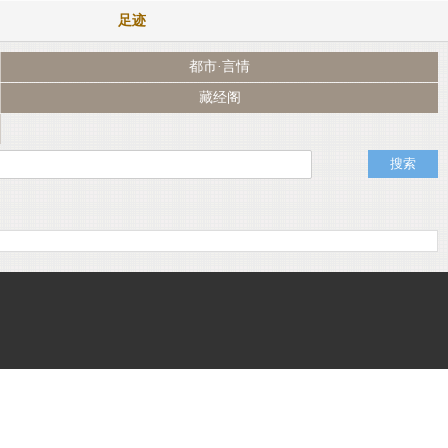
足迹
都市·言情
藏经阁