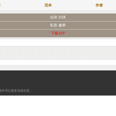
库
完本
作者
仙侠·武侠
私密·趣事
下载APP
传本书让更多读者欣赏。