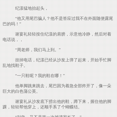
纪漾猛地抬起头，
“他又用尾巴骗人？他不是答应过我不在外面随便露尾
巴的吗！”
谢宴礼轻轻按住纪漾的肩膀，示意他冷静，然后对着
电话说，，
“周老师，我们马上到。”
挂掉电话，纪漾已经从沙发上弹了起来，开始手忙脚
乱地找鞋子。
“一只鞋呢？我的鞋在哪！”
他单脚跳来跳去，尾巴因为着急全部炸开了，像一朵
巨大的白色蒲公英。
谢宴礼从沙发底下捞出他的鞋，蹲下来，握住他的脚
踝，轻轻帮他穿上，还顺手系了个蝴蝶结。