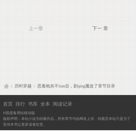
上一章
下一 章
历时穿越
恶毒炮灰不tian后，剧qing魔改了章节目录
首页
排行
书库
全本
阅读记录
H国度备用站移动版
版权声明：本站小说为转载作品，所有章节均由网友上传，转载至本站只是为了
宣传本书让更多读者欣赏。