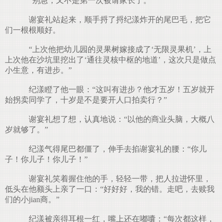
“别急，又不是第一次被请家长了。”
谢宴礼站起来，顺手捋了捋纪漾炸开的尾巴毛，把它
们一根根顺好。
“上次他把幼儿园的灵果树嫁接成了‘无限灵果机’，上
上次他在沙坑里挖出了‘通往灵核中枢的地道’，这次只是做点
小生意，有进步。”
纪漾瞪了他一眼：“这叫有进步？他才五岁！五岁就开
始拐卖同学了，十岁是不是要开人口拍卖行？”
谢宴礼想了想，认真地说：“以他的商业头脑，大概八
岁就够了。”
纪漾气得尾巴都僵了，伸手去掐谢宴礼的腰：“你儿
子！你儿子！你儿子！”
谢宴礼笑着握住他的手，轻轻一带，把人拉进怀里，
低头在他额头上亲了一口：“好好好，我的错。走吧，去赎我
们的小jian商。”
纪漾被亲得耳根一红，嘴上还在嘟囔：“每次都这样，