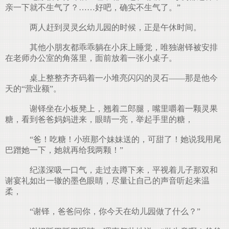
亲一下就不生气了？……好吧，确实不生气了。”
两人赶到灵灵幺幼儿园的时候，正是午休时间。
其他小朋友都乖乖躺在小床上睡觉，唯独谢铎被安排
在老师办公室的角落里，面前放着一张小桌子。
桌上整整齐齐码着一小堆亮闪闪的灵石——那是他今
天的“营业额”。
谢铎坐在小板凳上，翘着二郎腿，嘴里嚼着一颗灵果
糖，看到爸爸妈妈进来，眼睛一亮，举起手里的糖，
“爸！吃糖！小班那个妹妹送的，可甜了！她说我用尾
巴蹭她一下，她就再给我两颗！”
纪漾深吸一口气，走过去蹲下来，平视着儿子那双和
谢宴礼如出一辙的墨色眼睛，尽量让自己的声音听起来温
柔，
“谢铎，爸爸问你，你今天在幼儿园做了什么？”