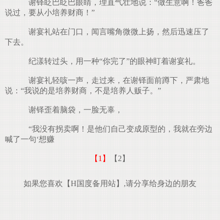
谢铎眨巴眨巴眼睛，理直气壮地说：“做生意啊！爸爸
说过，要从小培养财商！”
谢宴礼站在门口，闻言嘴角微微上扬，然后迅速压了
下去。
纪漾转过头，用一种“你完了”的眼神盯着谢宴礼。
谢宴礼轻咳一声，走过来，在谢铎面前蹲下，严肃地
说：“我说的是培养财商，不是培养人贩子。”
谢铎歪着脑袋，一脸无辜，
“我没有拐卖啊！是他们自己变成原型的，我就在旁边
喊了一句‘想赚
【1】
【2】
如果您喜欢【H国度备用站】,请分享给身边的朋友