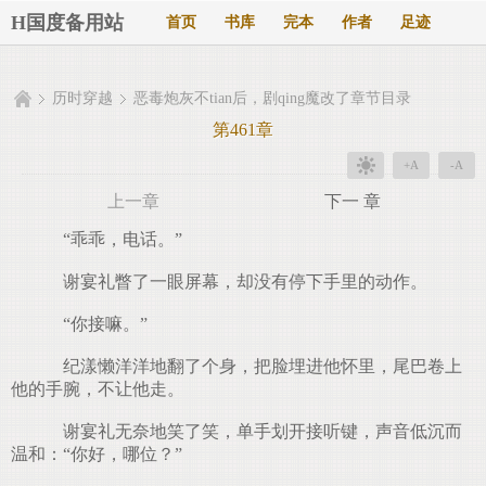
H国度备用站
首页
书库
完本
作者
足迹
历时穿越
恶毒炮灰不tian后，剧qing魔改了章节目录
第461章
+A
-A
上一章
下一 章
“乖乖，电话。”
谢宴礼瞥了一眼屏幕，却没有停下手里的动作。
“你接嘛。”
纪漾懒洋洋地翻了个身，把脸埋进他怀里，尾巴卷上
他的手腕，不让他走。
谢宴礼无奈地笑了笑，单手划开接听键，声音低沉而
温和：“你好，哪位？”