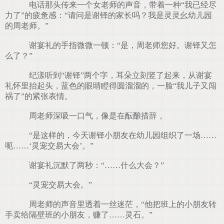
电话那头传来一个女老师的声音，带着一种“我已经尽
力了”的疲惫感：“请问是谢铎的家长吗？我是灵灵幺幼儿园
的周老师。”
谢宴礼的手指微微一顿：“是，周老师您好。谢铎又怎
么了？”
纪漾听到“谢铎”两个字，耳朵立刻竖了起来，从谢宴
礼怀里抬起头，蓝色的眼睛瞪得圆溜溜的，一脸“我儿子又闯
祸了”的紧张表情。
周老师深吸一口气，像是在酝酿措辞，
“是这样的，今天谢铎小朋友在幼儿园组织了一场……
呃……‘灵宠交易大会’。”
谢宴礼沉默了两秒：“……什么大会？”
“灵宠交易大会。”
周老师的声音里透着一丝迷茫，“他把班上的小朋友转
手卖给隔壁班的小朋友，赚了……灵石。”