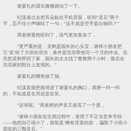
谢宴礼的眉头微微跳动了一下。
纪漾凑过去把耳朵贴在手机背面，听到“灵石”两个
字，忍不住小声嘀咕了一句：“这不就是空手套白狼吗？”
周老师显然听到了，语气更加复杂了，
“更严重的是，灵鹤是园长的心头宝，谢铎小朋友把
它‘卖’给了大班的浩浩，条件是浩浩帮他写一个月的作业。浩
浩把灵鹤带回了家，园长的太太找了整整两个小时，最后在
浩浩家的阳台上发现的。”
谢宴礼的嘴角抽了抽。
纪漾直接把脸埋进了谢宴礼的胸口，肩膀一抖一抖
的，不知道是在哭还是在笑。
“还有呢。”周老师的声音又拔高了一个度，
“谢铎小朋友在交易过程中，使用了不正当竞争手段
——他把自己缩小了，假装是‘稀有灵宠幼崽’，骗取了小班小
朋友的三颗灵石。”